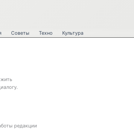
я
Советы
Техно
Культура
ожить
иалогу.
аботы редакции