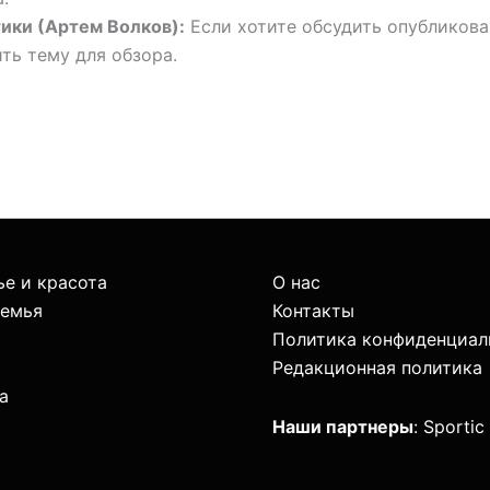
ики (Артем Волков):
Если хотите обсудить опубликов
ть тему для обзора.
е и красота
О нас
семья
Контакты
Политика конфиденциал
Редакционная политика
а
Наши партнеры
:
Sportic