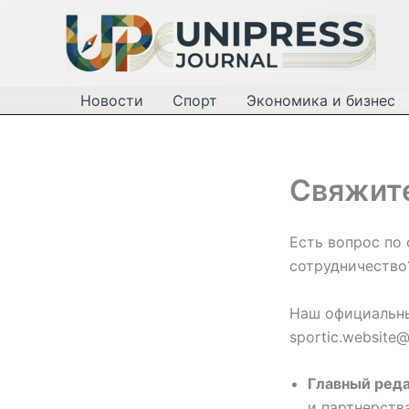
Перейти
к
содержимому
Новости
Спорт
Экономика и бизнес
Свяжите
Есть вопрос по 
сотрудничеств
Наш официальны
sportic.website
Главный реда
и партнерства