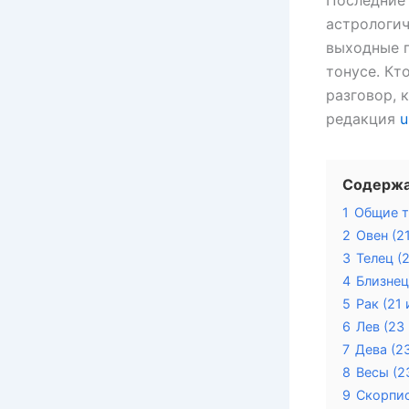
Последние 
астрологич
выходные п
тонусе. Кт
разговор, 
редакция
u
Содерж
1
Общие т
2
Овен (2
3
Телец (
4
Близнец
5
Рак (21
6
Лев (23
7
Дева (2
8
Весы (2
9
Скорпио