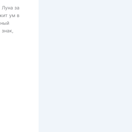
 Луна за
жит ум в
нный
 знак,