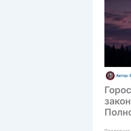
Автор:
Горос
закон
Полн