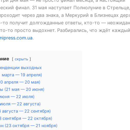
три дня мая — не просто финал месяца, а настоящий
еский финал. 31 мая наступает Полнолуние в Стрельце,
роходит через два знака, а Меркурий в Близнецах дер
о-то получит долгожданные ответы, кто-то — неожида
кто-то просто выдохнет. Разбирались, что ждёт каждый
nipress.com.ua
.
ание
скрыть
енденции выходных
1 марта — 19 апреля)
20 апреля — 20 мая)
ы (21 мая — 20 июня)
 июня — 22 июля)
 июля — 22 августа)
3 августа — 22 сентября)
3 сентября — 22 октября)
н (23 октября — 21 ноября)