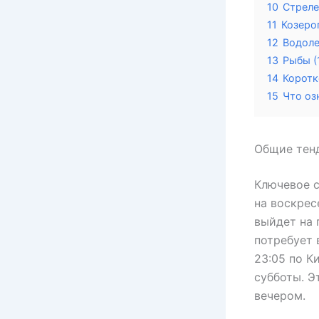
10
Стреле
11
Козерог
12
Водоле
13
Рыбы (
14
Коротк
15
Что оз
Общие тен
Ключевое с
на воскрес
выйдет на 
потребует 
23:05 по К
субботы. Э
вечером.