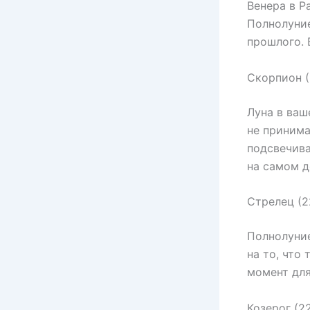
Венера в Р
Полнолуние
прошлого. 
Скорпион (
Луна в ваш
не принима
подсвечива
на самом д
Стрелец (2
Полнолуние
на то, что
момент для
Козерог (2