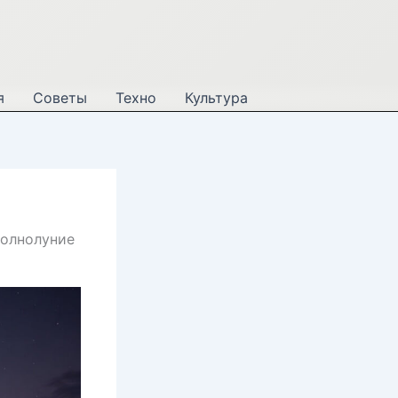
я
Советы
Техно
Культура
Полнолуние