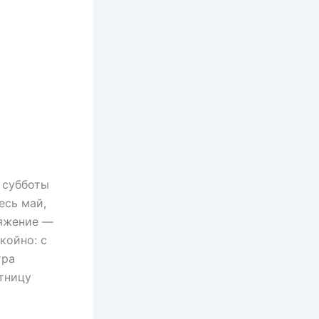
 субботы
есь май,
ряжение —
койно: с
тра
ятницу