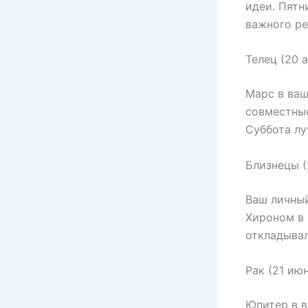
идеи. Пятн
важного ре
Телец (20 
Марс в ваш
совместные
Суббота лу
Близнецы (
Ваш личный
Хироном в 
откладывал
Рак (21 ию
Юпитер в 