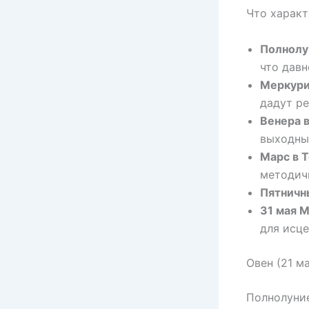
Что характ
Полнолу
что давн
Меркури
дадут ре
Венера в
выходны
Марс в 
методич
Пятничн
31 мая 
для исце
Овен (21 м
Полнолуние