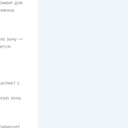
момент для
ивное.
ую зону —
ется.
аспект с
кую зону.
тивирует