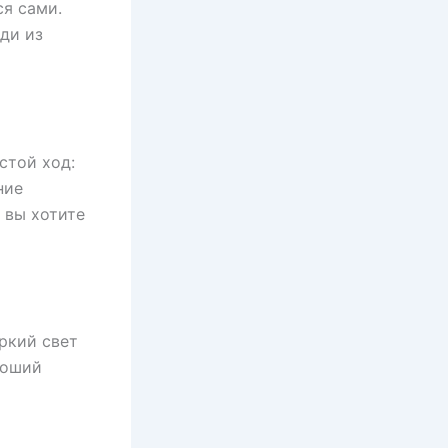
ся сами.
ди из
стой ход:
ние
 вы хотите
ркий свет
роший