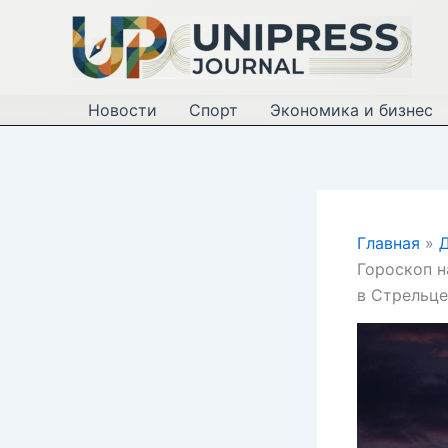
Перейти
к
содержимому
Новости
Спорт
Экономика и бизнес
Главная
Д
Гороскоп н
в Стрельце