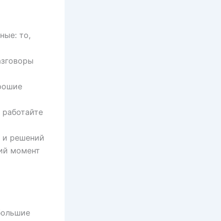
ные: то,
азговоры
рошие
, работайте
л и решений
ий момент
большие