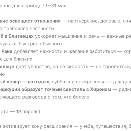
ерно для периода 29–31 мая:
ние освещает отношения
— партнёрские, деловые, лич
о требовало честности
й в Близнецах
ускоряет мышление и речь — важные р
зультат быстрее обычного
 Раке
добавляет нежности и желания заботиться — хо
е для близких
Тельце
даёт упорство, но не скорость — не торопитесь
но
ый вечер — на отдых
, суббота и воскресенье — для де
Меркурий образует точный секстиль с Хироном
— редк
ляющего разговора о том, что болело
арта — 19 апреля)
 активирует зону расширения — учёба, путешествия, 