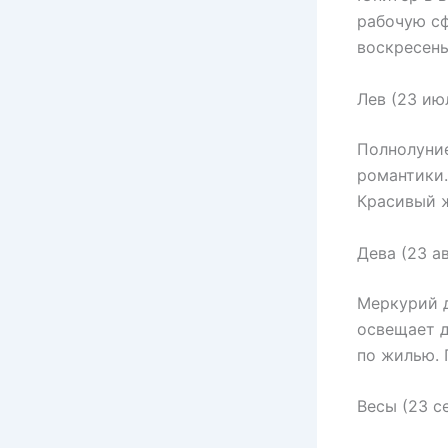
рабочую сф
воскресень
Лев (23 ию
Полнолуние
романтики.
Красивый ж
Дева (23 а
Меркурий д
освещает д
по жилью. 
Весы (23 с